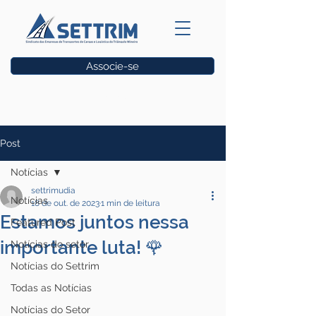
Associe-se
Vagas
Post
Notícias
settrimudia
Notícias
18 de out. de 2023
1 min de leitura
Estamos juntos nessa
Featured Post
importante luta! 🌹
Notícias do setor
Notícias do Settrim
Todas as Notícias
Notícias do Setor