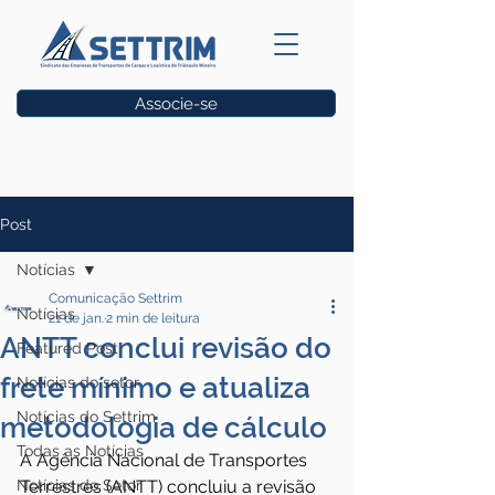
Associe-se
Vagas
Post
Notícias
Comunicação Settrim
Notícias
21 de jan.
2 min de leitura
ANTT conclui revisão do
Featured Post
frete mínimo e atualiza
Notícias do setor
Notícias do Settrim
metodologia de cálculo
Todas as Notícias
A Agência Nacional de Transportes 
Notícias do Setor
Terrestres (ANTT) concluiu a revisão 