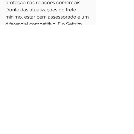
proteção nas relações comerciais.
Diante das atualizações do frete 
mínimo, estar bem assessorado é um 
diferencial competitivo. E o Settrim 
segue como parceiro estratégico das 
empresas de transporte.
O Settrim oferece 
Assessoria Jurídica 
Especializada no setor de 
transporte
, com atendimento no 
novo escritório, de 
9h às 12h e de 
14h às 17h
, em parceria com o 
escritório 
Sanders Barão Advogados 
Associados
.