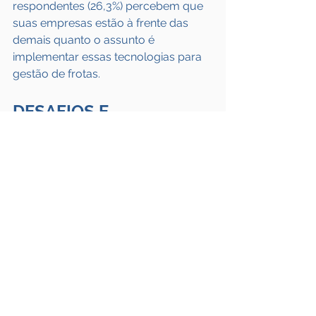
respondentes (26,3%) percebem que 
suas empresas estão à frente das 
demais quanto o assunto é 
implementar essas tecnologias para 
gestão de frotas.
DESAFIOS E 
PRIORIDADES
De acordo com a pesquisa, se por 
um lado, as áreas de Gestão de 
Frotas e Logística vêm ganhando 
espaço, por outro lado, há desafios 
que ainda persistem e são 
importantes fatores para apoiar a 
competitividade das empresas do 
setor.
Os três principais desafios 
destacados pelos profissionais foram: 