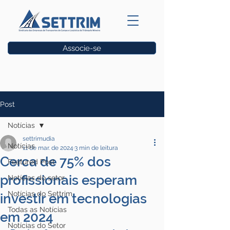
Associe-se
Vagas
Post
Notícias
settrimudia
Notícias
11 de mar. de 2024
3 min de leitura
Cerca de 75% dos
Featured Post
profissionais esperam
Notícias do setor
Notícias do Settrim
investir em tecnologias
Todas as Notícias
em 2024
Notícias do Setor