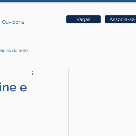
Vagas
Associe-se
Ouvidoria
tícias do Setor
ine e
a