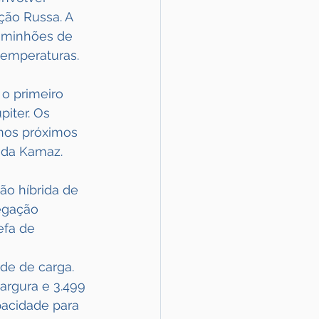
ção Russa. A 
caminhões de 
temperaturas.
 o primeiro 
iter. Os 
nos próximos 
 da Kamaz.
o híbrida de 
egação 
efa de 
e de carga. 
argura e 3.499 
pacidade para 