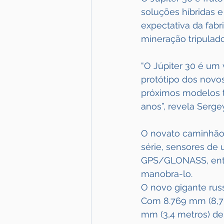
soluções híbridas 
expectativa da fabr
mineração tripulad
“O Júpiter 30 é um 
protótipo dos novo
próximos modelos t
anos”, revela Serg
O novato caminhão 
série, sensores de
GPS/GLONASS, entre 
manobra-lo.
O novo gigante rus
Com 8.769 mm (8,7 
mm (3,4 metros) de 