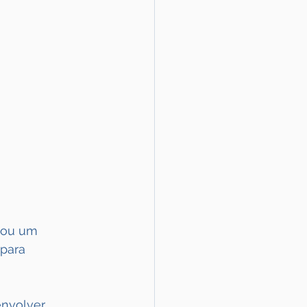
tou um 
para 
envolver 