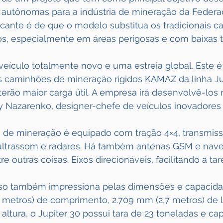
e autônomas para a indústria de mineração da Federa
icante é de que o modelo substitua os tradicionais 
os, especialmente em áreas perigosas e com baixas 
veículo totalmente novo e uma estreia global. Este é
s caminhões de mineração rígidos KAMAZ da linha Jup
erão maior carga útil. A empresa irá desenvolvê-los 
ey Nazarenko, designer-chefe de veículos inovadores
de mineração é equipado com tração 4×4, transmissã
 ultrassom e radares. Há também antenas GSM e nav
outras coisas. Eixos direcionáveis, facilitando a tar
so também impressiona pelas dimensões e capacidad
metros) de comprimento, 2.709 mm (2,7 metros) de l
altura, o Jupiter 30 possui tara de 23 toneladas e ca