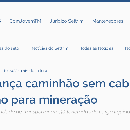
S
ComJovemTM
Jurídico Settrim
Mantenedores
as do setor
Notícias do Settrim
Todas as Notícias
No
l. de 2022
1 min de leitura
ança caminhão sem cab
o para mineração
cidade de transportar até 30 toneladas de carga líquid