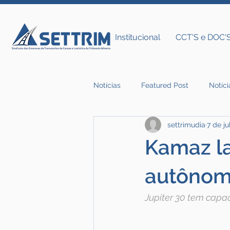
Institucional
CCT'S e DOC'
Notícias
Featured Post
Notíci
settrimudia
7 de ju
Notícias do Settrim
Kamaz l
autônom
Jupiter 30 tem capa