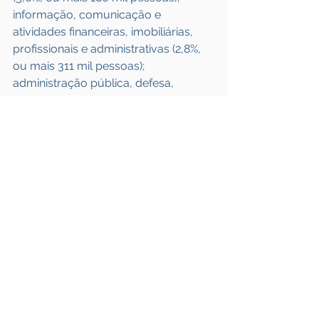
informação, comunicação e 
atividades financeiras, imobiliárias, 
profissionais e administrativas (2,8%, 
ou mais 311 mil pessoas); 
administração pública, defesa, 
seguridade social, educação, saúde 
humana e serviços sociais (2,8%, ou 
mais 466 mil pessoas); e outros 
serviços (3,7%, ou mais 182 mil 
pessoas).
Fonte: 
Frota & CIA
Ver tudo
Posts recentes