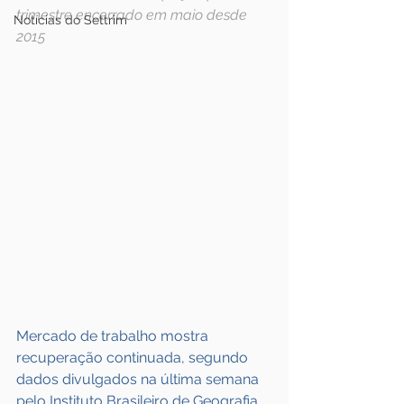
trimestre encerrado em maio desde 
Notícias do Settrim
2015
Mercado de trabalho mostra 
recuperação continuada, segundo 
dados divulgados na última semana 
pelo Instituto Brasileiro de Geografia 