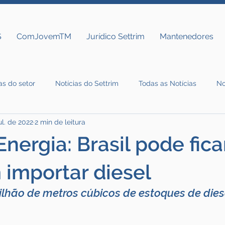
S
ComJovemTM
Jurídico Settrim
Mantenedores
as do setor
Notícias do Settrim
Todas as Notícias
No
ul. de 2022
2 min de leitura
nergia: Brasil pode fica
 importar diesel
ilhão de metros cúbicos de estoques de diese