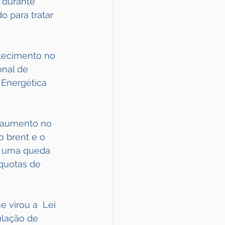
 durante 
 para tratar 
tecimento no 
nal de 
 Energética 
m aumento no 
 brent e o 
ar uma queda 
quotas de 
virou a  Lei 
lação de 