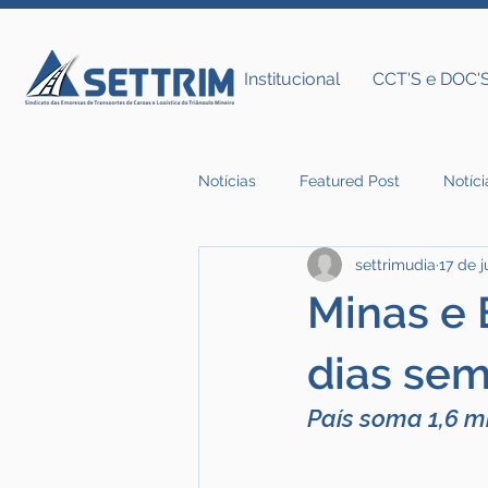
Institucional
CCT'S e DOC'
Notícias
Featured Post
Notíci
settrimudia
17 de j
Notícias do Settrim
Minas e E
dias sem
País soma 1,6 m