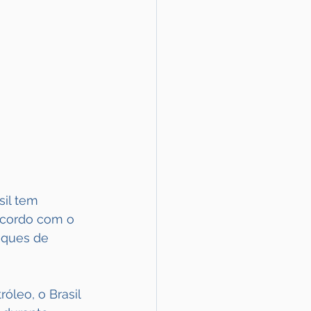
sil tem 
acordo com o 
oques de 
leo, o Brasil 