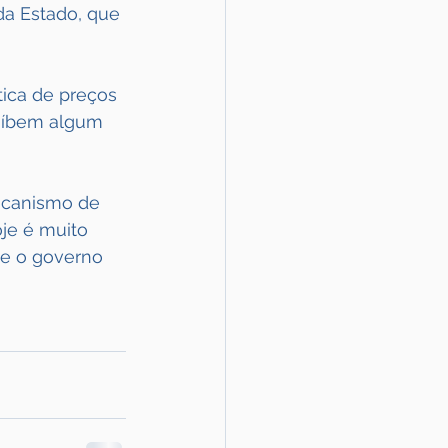
da Estado, que 
ica de preços 
roíbem algum 
ecanismo de 
je é muito 
ue o governo 