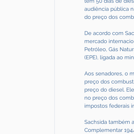
tem 50 dias de dies
audiência pública 
do preço dos combu
De acordo com Sach
mercado internacio
Petróleo, Gás Natu
(EPE), ligada ao mini
Aos senadores, o m
preço dos combustí
preço do diesel. El
no preço dos combu
impostos federais i
Sachsida também ag
Complementar 194/2