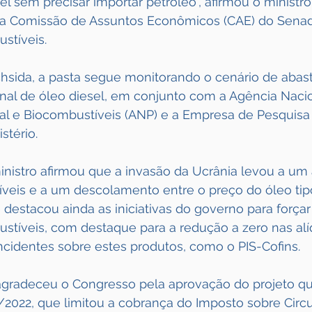
el sem precisar importar petróleo", afirmou o ministro
na Comissão de Assuntos Econômicos (CAE) do Senado
stíveis.
sida, a pasta segue monitorando o cenário de abas
nal de óleo diesel, em conjunto com a Agência Nacio
ral e Biocombustíveis (ANP) e a Empresa de Pesquisa
stério.
inistro afirmou que a invasão da Ucrânia levou a u
veis e a um descolamento entre o preço do óleo tipo
e destacou ainda as iniciativas do governo para forç
stíveis, com destaque para a redução a zero nas alí
ncidentes sobre estes produtos, como o PIS-Cofins.
radeceu o Congresso pela aprovação do projeto que 
022, que limitou a cobrança do Imposto sobre Circu