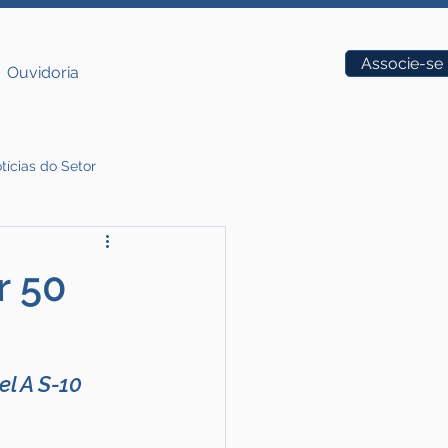
Vagas
Associe-se
Ouvidoria
tícias do Setor
r 50
l A S-10