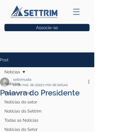
Associe-se
Vagas
Post
Notícias
settrimudia
Notícias
10 de mai. de 2022
1 min de leitura
Palavra do Presidente
Featured Post
Notícias do setor
Notícias do Settrim
Todas as Notícias
Notícias do Setor