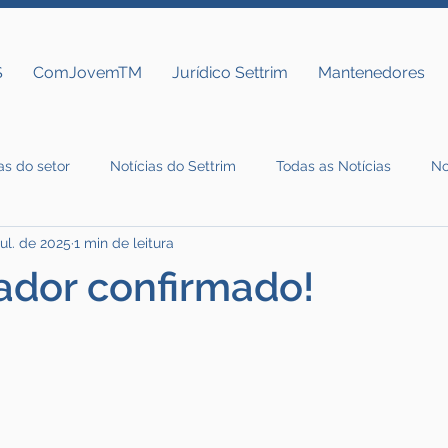
S
ComJovemTM
Jurídico Settrim
Mantenedores
as do setor
Notícias do Settrim
Todas as Notícias
No
jul. de 2025
1 min de leitura
ador confirmado!